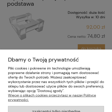
podstawa
Dostępność:
duża ilość
Wysyłka w:
10 dni
92,00 zł
74,80 zł
Cena netto:
do koszyka
Dbamy o Twoją prywatność
Dołącz do nas
Pliki cookies i pokrewne im technologie umożliwiają
poprawne działanie strony i pomagają nam dostosować
ofertę do Twoich potrzeb. Możesz zaakceptować
Moje konto
wykorzystanie przez nas wszystkich tych plików i przejść do
sklepu lub dostosować użycie plików do swoich preferencji,
Płatności i dostawa
wybierając opcję "Dostosuj zgody".
Więcej o plikach cookies przeczytasz w naszej Polityce
prywatności.
Informacje
zaakceptuj tylko niezbędne