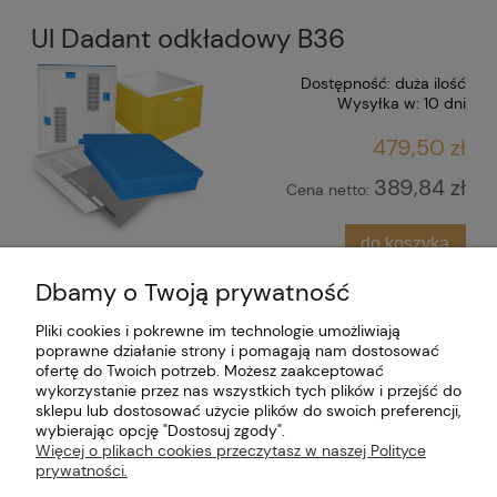
Ul Dadant odkładowy B36
Dostępność:
duża ilość
Wysyłka w:
10 dni
479,50 zł
389,84 zł
Cena netto:
do koszyka
Dbamy o Twoją prywatność
Dołącz do nas
Pliki cookies i pokrewne im technologie umożliwiają
poprawne działanie strony i pomagają nam dostosować
ofertę do Twoich potrzeb. Możesz zaakceptować
Moje konto
wykorzystanie przez nas wszystkich tych plików i przejść do
sklepu lub dostosować użycie plików do swoich preferencji,
Płatności i dostawa
wybierając opcję "Dostosuj zgody".
Więcej o plikach cookies przeczytasz w naszej Polityce
prywatności.
Informacje