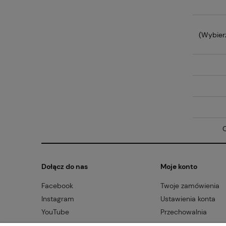
(Wybier
O
Dołącz do nas
Moje konto
Facebook
Twoje zamówienia
Instagram
Ustawienia konta
YouTube
Przechowalnia