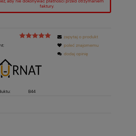
ież, aby nie dokonywać płatności przed otrzymaniem
faktury.
zapytaj o produkt
nt:
poleć znajomemu
dodaj opinię
duktu:
B44