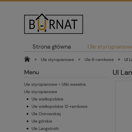
Strona główna
Ule styropianow
»
»
»
Ule styropianowe
Ule 6-ramkowe
Ul 
Ul La
Menu
Ule styropianowe > Uliki weselne
Ule styropianowe
Ule wielkopolskie
Ule wielkopolskie 12-ramkowe
Ule Ostrowskiej
Ule górskie
Ule Langstroth