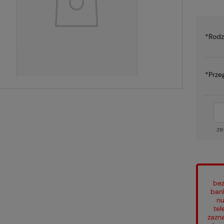
*
Rodz
*
Prze
ze
bez
ban
nu
tel
zazn