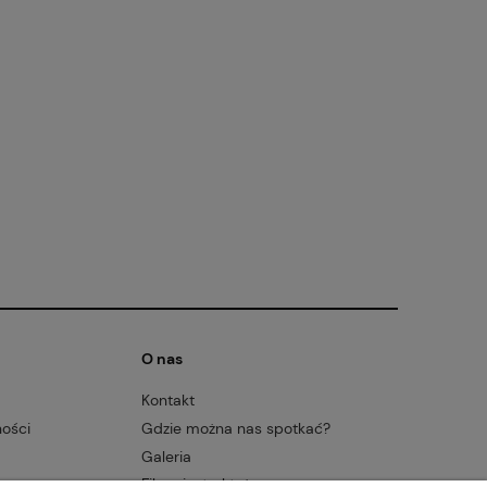
O nas
Kontakt
ności
Gdzie można nas spotkać?
Galeria
Filmy instruktażowe