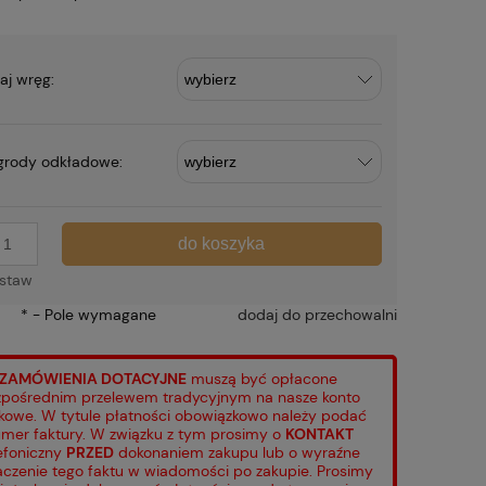
aj wręg:
grody odkładowe:
do koszyka
staw
*
- Pole wymagane
dodaj do przechowalni
ZAMÓWIENIA DOTACYJNE
muszą być opłacone
pośrednim przelewem tradycyjnym na nasze konto
kowe. W tytule płatności obowiązkowo należy podać
mer faktury. W związku z tym prosimy o
KONTAKT
efoniczny
PRZED
dokonaniem zakupu lub o wyraźne
aczenie tego faktu w wiadomości po zakupie. Prosimy