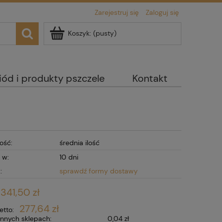
Zarejestruj się
Zaloguj się
Koszyk:
(pusty)
iód i produkty pszczele
Kontakt
ość:
średnia ilość
 w:
10 dni
:
sprawdź formy dostawy
341,50 zł
277,64 zł
etto:
nnych sklepach:
0,04 zł