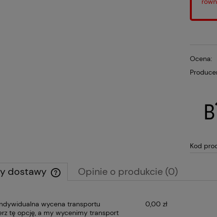
równ
Ocena:
Produce
Kod pro
ty dostawy
Opinie o produkcie (0)
Cena nie zawiera ewentualnych kosztów
Indywidualna wycena transportu
0,00 zł
płatności
rz tę opcję, a my wycenimy transport