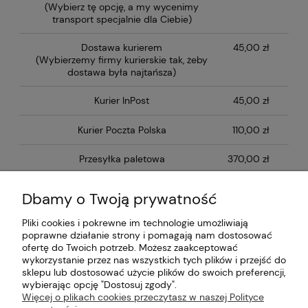
(Wybierz tę opcję, a my wycenimy
transport specjalnie dla Ciebie)
Dostawa kurierem
45,00 zł
(Wybierzemy firmy kurierskie tak, żeby
dostawa była najtańsza)
Kurier InPost
45,00 zł
Kurier Poczta Polska
110,00 zł
Przesyłka paletowa
370,00 zł
Odbiór osobisty w siedzibie firmy
0,00 zł
Dbamy o Twoją prywatność
Dołącz do nas
Pliki cookies i pokrewne im technologie umożliwiają
poprawne działanie strony i pomagają nam dostosować
ofertę do Twoich potrzeb. Możesz zaakceptować
Moje konto
wykorzystanie przez nas wszystkich tych plików i przejść do
sklepu lub dostosować użycie plików do swoich preferencji,
Płatności i dostawa
wybierając opcję "Dostosuj zgody".
Więcej o plikach cookies przeczytasz w naszej Polityce