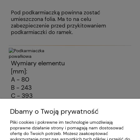
Pod podkarmiaczką powinna zostać
umieszczona folia. Ma to na celu
zabezpieczenie przed przykitowaniem
podkarmiaczki do ramek.
Wymiary elementu
[mm]:
A - 80
B - 243
C - 393
Dbamy o Twoją prywatność
Dołącz do nas
Pliki cookies i pokrewne im technologie umożliwiają
poprawne działanie strony i pomagają nam dostosować
ofertę do Twoich potrzeb. Możesz zaakceptować
Moje konto
wykorzystanie przez nas wszystkich tych plików i przejść do