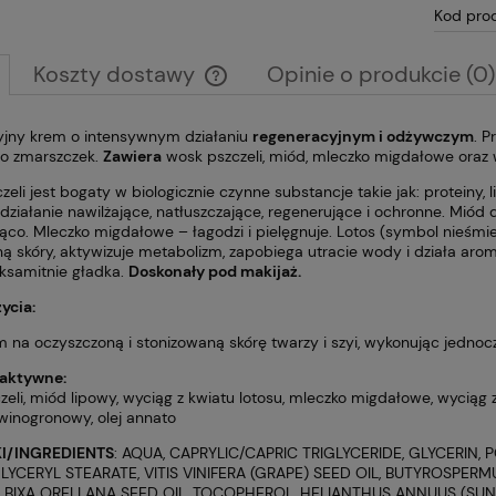
Kod pro
Koszty dostawy
Opinie o produkcie (0)
Cena nie zawiera ewentualnych kosztów
yjny krem o intensywnym działaniu
regeneracyjnym i odżywczym
. P
płatności
do zmarszczek.
Zawiera
wosk pszczeli, miód, mleczko migdałowe oraz w
eli jest bogaty w biologicznie czynne substancje takie jak: proteiny, 
ziałanie nawilżające, natłuszczające, regenerujące i ochronne. Miód d
ąco. Mleczko migdałowe – łagodzi i pielęgnuje. Lotos (symbol nieśm
zną skóry, aktywizuje metabolizm, zapobiega utracie wody i działa aro
aksamitnie gładka.
Doskonały pod makijaż.
ycia:
 na oczyszczoną i stonizowaną skórę twarzy i szyi, wykonując jednocz
 aktywne:
eli, miód lipowy, wyciąg z kwiatu lotosu, mleczko migdałowe, wyciąg 
 winogronowy, olej annato
I/INGREDIENTS
: AQUA, CAPRYLIC/CAPRIC TRIGLYCERIDE, GLYCERIN
LYCERYL STEARATE, VITIS VINIFERA (GRAPE) SEED OIL, BUTYROSPERM
 BIXA ORELLANA SEED OIL, TOCOPHEROL, HELIANTHUS ANNUUS (SUN