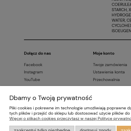
COERULEA
STARCH, 
HYDROGEN
WATER, C
CYCLOHEX
ISOEUGEN
Dołącz do nas
Moje konto
Facebook
Twoje zamówienia
Instagram
Ustawienia konta
YouTube
Przechowalnia
Dbamy o Twoją prywatność
Pliki cookies i pokrewne im technologie umożliwiają poprawne 
tych plików i przejść do sklepu lub dostosować użycie plików do 
Więcej o plikach cookies przeczytasz w naszej Polityce prywatno
zaakceptuj tylko niezbędne
dostosuj zgody
zaak