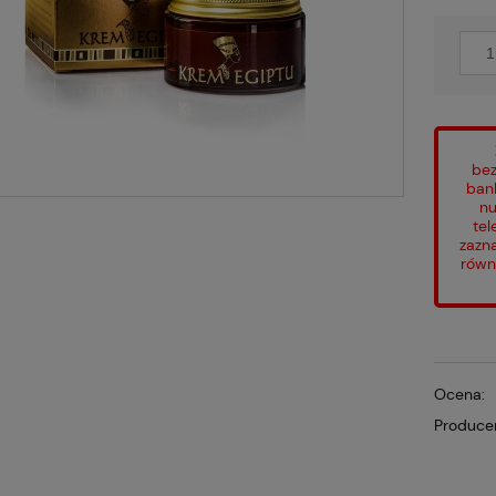
bez
ban
nu
tel
zazn
równ
Ocena:
Produce