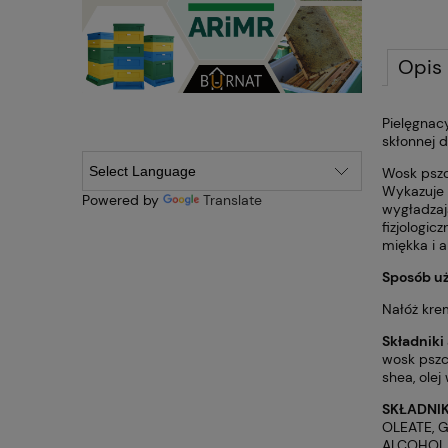
Opis
Pielęgnac
skłonnej 
Wosk pszcz
Wykazuje d
Powered by
Translate
wygładzaj
fizjologic
miękka i 
Sposób uż
Nałóż krem
Składniki
wosk pszcz
shea, olej
SKŁADNIK
OLEATE, G
ALCOHOL,