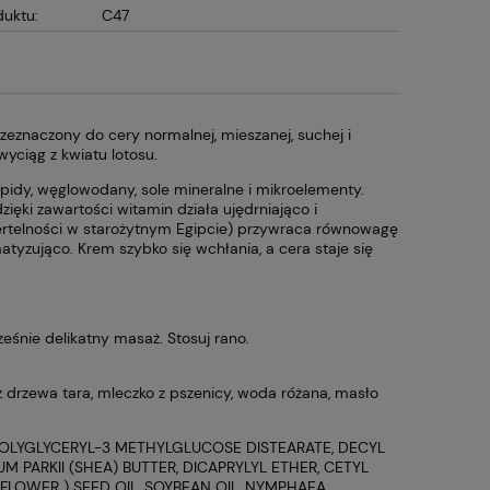
duktu:
C47
rzeznaczony do cery normalnej, mieszanej, suchej i
yciąg z kwiatu lotosu.
lipidy, węglowodany, sole mineralne i mikroelementy.
zięki zawartości witamin działa ujędrniająco i
iertelności w starożytnym Egipcie) przywraca równowagę
matyzująco. Krem szybko się wchłania, a cera staje się
eśnie delikatny masaż. Stosuj rano.
z drzewa tara, mleczko z pszenicy, woda różana, masło
, POLYGLYCERYL-3 METHYLGLUCOSE DISTEARATE, DECYL
UM PARKII (SHEA) BUTTER, DICAPRYLYL ETHER, CETYL
FLOWER ) SEED OIL, SOYBEAN OIL, NYMPHAEA