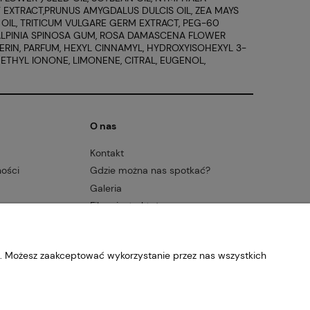
 EXTRACT,PRUNUS AMYGDALUS DULCIS OIL, ZEA MAYS
OIL, TRITICUM VULGARE GERM EXTRACT, PEG-60
ALPINIA SPINOSA GUM, ROSA DAMASCENA FLOWER
RIN, PARFUM, HEXYL CINNAMYL, HYDROXYISOHEXYL 3-
ETHYL IONONE, LIMONENE, CITRAL, EUGENOL,
O nas
Kontakt
ności
Gdzie można nas spotkać?
Galeria
Filmy instruktażowe
Godziny otwarcia sklepów
stacjonarnych
O pasiece
b. Możesz zaakceptować wykorzystanie przez nas wszystkich
FAQ