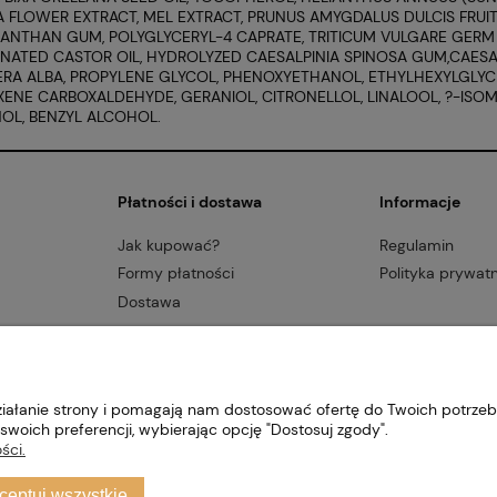
 FLOWER EXTRACT, MEL EXTRACT, PRUNUS AMYGDALUS DULCIS FRUIT
XANTHAN GUM, POLYGLYCERYL-4 CAPRATE, TRITICUM VULGARE GERM 
ATED CASTOR OIL, HYDROLYZED CAESALPINIA SPINOSA GUM,CAES
ERA ALBA, PROPYLENE GLYCOL, PHENOXYETHANOL, ETHYLHEXYLGLYCE
ENE CARBOXALDEHYDE, GERANIOL, CITRONELLOL, LINALOOL, ?-ISOM
OL, BENZYL ALCOHOL.
Płatności i dostawa
Informacje
Jak kupować?
Regulamin
Formy płatności
Polityka prywat
Dostawa
działanie strony i pomagają nam dostosować ofertę do Twoich potrze
swoich preferencji, wybierając opcję "Dostosuj zgody".
ści.
Copyright 2010-2026 - Pasieka Burnat - burnat.com.pl
ceptuj wszystkie