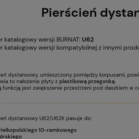
Pierścień dyst
 katalogowy wersji BURNAT:
U62
 katalogowy wersji kompatybilnej z innymi pro
ień dystansowy, umieszczony pomiędzy korpusami, pow
wia to nałożenie płyty z
plastikową przegonką
.
ą funkcją jest zwiększenie przestrzeni pod daszkiem w 
cień dystansowy U62/U62K pasuje do:
wielkopolskiego 10-ramkowego
górskiego