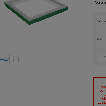
Cena n
*
Rodz
Kolor:
bez
ban
nu
tel
zazn