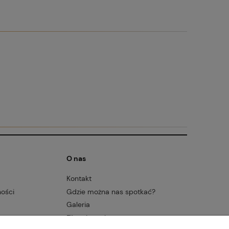
O nas
Kontakt
ności
Gdzie można nas spotkać?
Galeria
Filmy instruktażowe