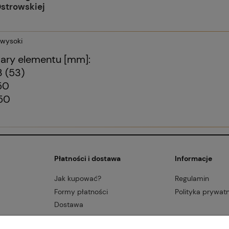
Ostrowskiej
ary elementu [mm]:
3 (53)
50
50
Płatności i dostawa
Informacje
Jak kupować?
Regulamin
Formy płatności
Polityka prywat
Dostawa