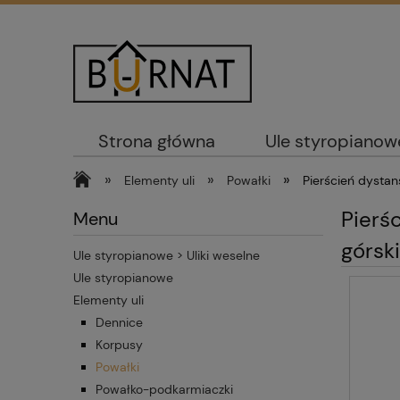
Strona główna
Ule styropianow
»
»
»
Elementy uli
Powałki
Pierścień dystan
Pierś
Menu
górsk
Ule styropianowe > Uliki weselne
Ule styropianowe
Elementy uli
Dennice
Korpusy
Powałki
Powałko-podkarmiaczki