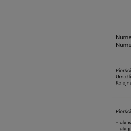
Numer
Numer
Pierśc
Umożli
Kolejn
Pierś
-
ula 
-
ula 