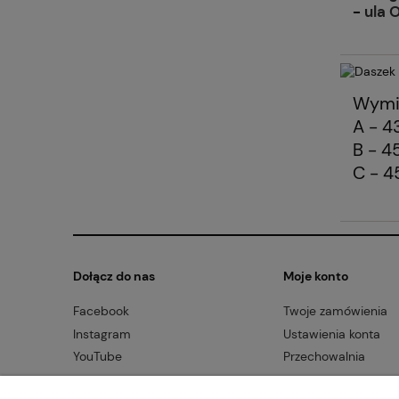
-
ula 
Wymi
A - 4
B - 4
C - 4
Dołącz do nas
Moje konto
Facebook
Twoje zamówienia
Instagram
Ustawienia konta
YouTube
Przechowalnia