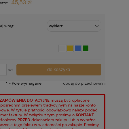
45,53 zł
etto:
aj wręg:
do koszyka
szt.
*
- Pole wymagane
dodaj do przechowalni
ZAMÓWIENIA DOTACYJNE
muszą być opłacone
pośrednim przelewem tradycyjnym na nasze konto
kowe. W tytule płatności obowiązkowo należy podać
mer faktury. W związku z tym prosimy o
KONTAKT
efoniczny
PRZED
dokonaniem zakupu lub o wyraźne
aczenie tego faktu w wiadomości po zakupie. Prosimy