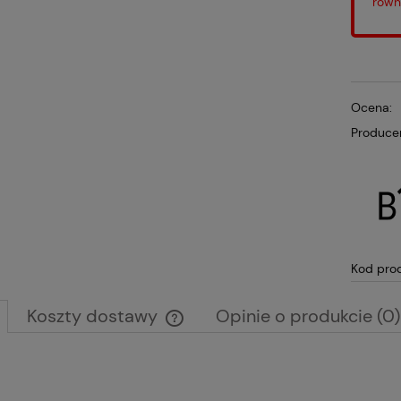
równ
Ocena:
Produce
Kod pro
Koszty dostawy
Opinie o produkcie (0)
Cena nie zawiera ewentualnych kosztów
płatności