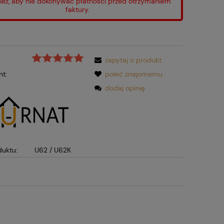
ież, aby nie dokonywać płatności przed otrzymaniem
faktury.
zapytaj o produkt
nt:
poleć znajomemu
dodaj opinię
duktu:
U62 / U62K