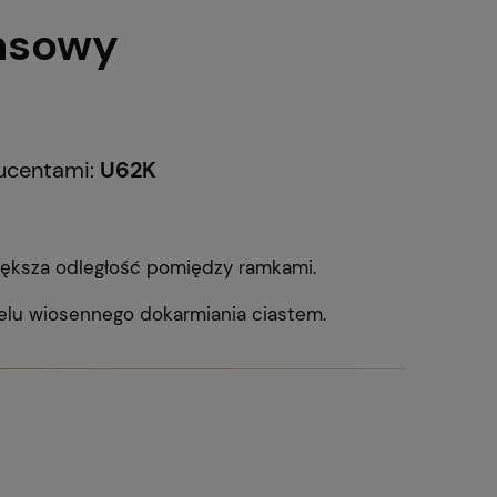
ansowy
ducentami:
U62K
iększa odległość pomiędzy ramkami.
celu wiosennego dokarmiania ciastem.